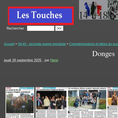
Rechercher :
Accueil
>
39-45 - seconde guerre mondiale
>
Commémorations et stèles du souv
Donges
jeudi 18 septembre 2025
, par
Henri