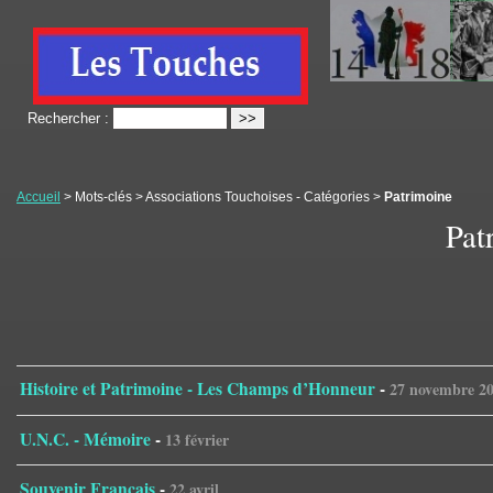
Rechercher :
Accueil
> Mots-clés > Associations Touchoises - Catégories >
Patrimoine
Pat
Histoire et Patrimoine - Les Champs d’Honneur
-
27 novembre 2
U.N.C. - Mémoire
-
13 février
Souvenir Français
-
22 avril