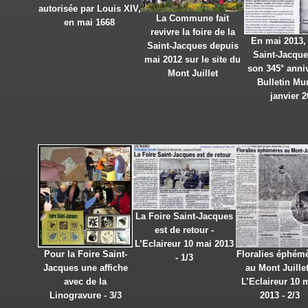
autorisée par Louis XIV,
La Commune fait
en mai 1668
revivre la foire de la
En mai 2013, 
Saint-Jacques depuis
Saint-Jacque
mai 2012 sur le site du
son 345° anniv
Mont Juillet
Bulletin Mu
janvier 
La Foire Saint-Jacques
est de retour -
L’Eclaireur 10 mai 2013
Pour la Foire Saint-
Floralies éphém
- 1/3
Jacques une affiche
au Mont Juillet
avec de la
L’Eclaireur 10 
Linogravure - 3/3
2013 - 2/3