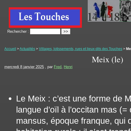
Rechercher :
Accueil
>
Actualités
>
Villages, lotissements, rues et lieux-dits des Touches
>
Mei
Meix (le)
mercredi 8 janvier 2025
, par
Fred
,
Henri
Le Meix : c’est une forme de 
langue d’oïl à l’occitan mas (
mansus, époque franque, qui d