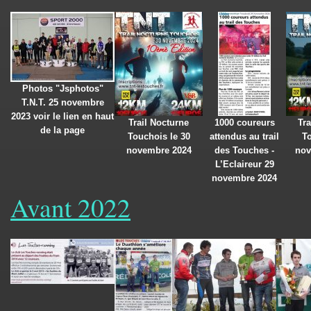
Photos "Jsphotos"
T.N.T. 25 novembre
2023 voir le lien en haut
Trail Nocturne
1000 coureurs
Tra
de la page
Touchois le 30
attendus au trail
T
novembre 2024
des Touches -
nov
L’Eclaireur 29
novembre 2024
Avant 2022