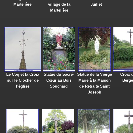
Martelière
village de la
Juillet
Martelière
Le Coq et la Croix
Statue du Sacré-
Statue de la Vierge
Croix d
sur le Clocher de
Cœur au Bois
Marie à la Maison
Berge
l’église
Souchard
de Retraite Saint
Joseph