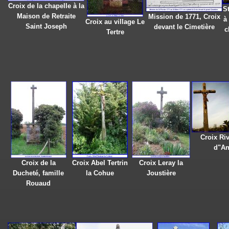
Croix de la chapelle à la
S
Maison de Retraite
Mission de 1771, Croix
à
Croix au village Le
Saint Joseph
devant le Cimetière
c
Tertre
Croix Ri
d"An
Croix de la
Croix Abel Tertrin
Croix Leray la
Ducheté, famille
la Cohue
Joustière
Rouaud