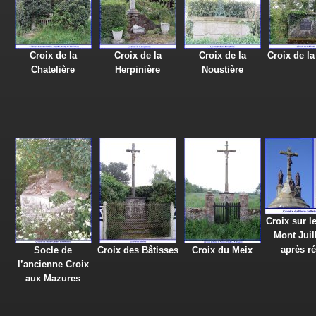
Croix de la
Croix de la
Croix de la
Croix de la
Chatelière
Herpinière
Noustière
Croix sur l
Mont Juill
après r
Socle de
Croix des Bâtisses
Croix du Meix
l’ancienne Croix
aux Mazures