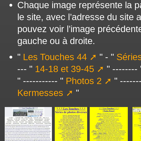
Chaque image représente la pag
le site, avec l’adresse du site 
pouvez voir l’image précédente
gauche ou à droite.
"
Les Touches 44
" - "
Série
--- "
14-18 et 39-45
" --------
" ----------- "
Photos 2
" ------
Kermesses
"