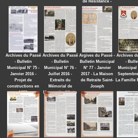
de Résistance -
Archives du Passé
Archives du Passé
Argives du Passé -
Archives d
- Bulletin
- Bulletin
Bulletin Municipal
- Bulle
Municipal N° 75 -
Municipal N° 76 -
N° 77 - Janvier
Municipal 
Janvier 2016 -
Juillet 2016 -
2017 - La Maison
Septembre
Projet de
Extraits du
de Retraite Saint-
La Famille 
constructions en
Mémorial de
Joseph
1858
Marguerite Allotte
de la Fuÿe