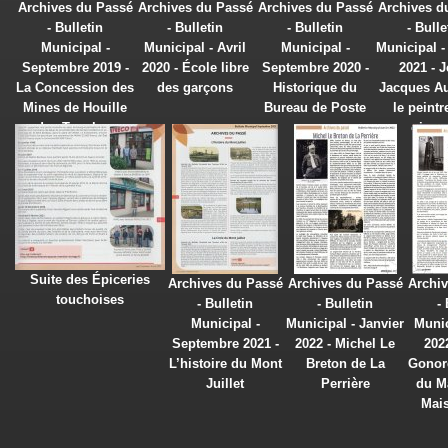
Archives du Passé
Archives du Passé
Archives du Passé
Archives d
- Bulletin
- Bulletin
- Bulletin
- Bulle
Municipal -
Municipal - Avril
Municipal -
Municipal -
Septembre 2019 -
2020 - École libre
Septembre 2020 -
2021 - J
La Concession des
des garçons
Historique du
Jacques A
Mines de Houille
Bureau de Poste
le peintr
des Touches
oisea
Suite des Épiceries
Archives du Passé
Archives du Passé
Archi
touchoises
- Bulletin
- Bulletin
-
Municipal -
Municipal - Janvier
Munic
Septembre 2021 -
2022 - Michel Le
202
L’histoire du Mont
Breton de La
Gonor
Juillet
Perrière
du M
Mai