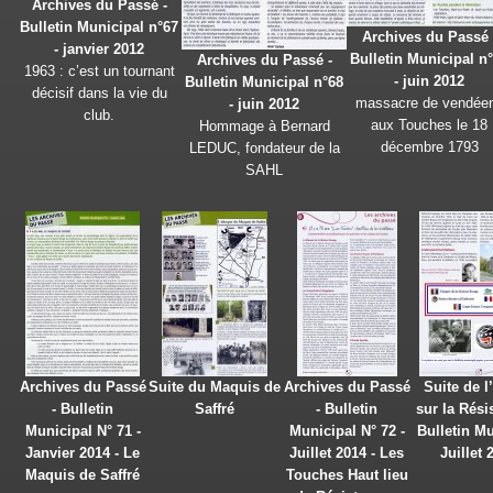
Archives du Passé -
Bulletin Municipal n°67
Archives du Passé 
- janvier 2012
Bulletin Municipal n
Archives du Passé -
1963 : c’est un tournant
- juin 2012
Bulletin Municipal n°68
décisif dans la vie du
massacre de vendée
- juin 2012
club.
aux Touches le 18
Hommage à Bernard
décembre 1793
LEDUC, fondateur de la
SAHL
Archives du Passé
Suite du Maquis de
Archives du Passé
Suite de l’
- Bulletin
Saffré
- Bulletin
sur la Rési
Municipal N° 71 -
Municipal N° 72 -
Bulletin Mu
Janvier 2014 - Le
Juillet 2014 - Les
Juillet 
Maquis de Saffré
Touches Haut lieu