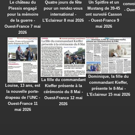
Le château du
Quatre jours de fête
Un Spitfire et un
convoi
Plessis engagé
pour un rendez-vous
Mustang de 39-45
- Oue
pour la mémoire
international -
ont survolé Casson
de la guerre -
L’Eclaireur 8 mai 2026
- Ouest-France 9
Ouest-France 7 mai
mai 2026
2026
Dominique, la fille du
La fille du commandant
commandant Kieffer,
Louise, 13 ans, est
Kieffer présente à la
présente le 8-Mai -
la nouvelle porte-
cérémonie du 8 Mai -
L’Eclaireur 15 mai 2026
drapeau de l’UNC -
Ouest-France 12 mai
Ouest-France 11
2026
mai 2026