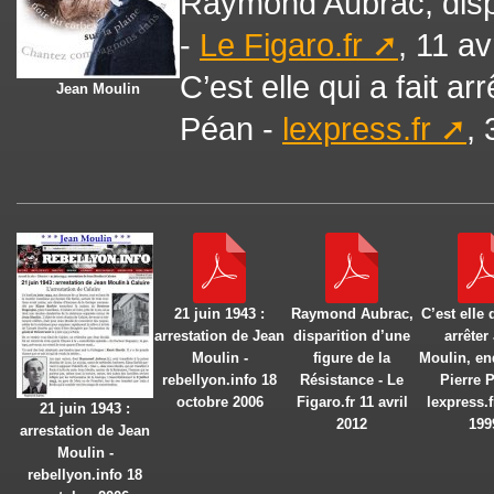
Raymond Aubrac, dispa
-
Le Figaro.fr
, 11 av
C’est elle qui a fait a
Jean Moulin
Péan -
lexpress.fr
, 
21 juin 1943 :
Raymond Aubrac,
C’est elle q
arrestation de Jean
disparition d’une
arrêter
Moulin -
figure de la
Moulin, en
rebellyon.info 18
Résistance - Le
Pierre 
octobre 2006
Figaro.fr 11 avril
lexpress.f
21 juin 1943 :
2012
199
arrestation de Jean
Moulin -
rebellyon.info 18